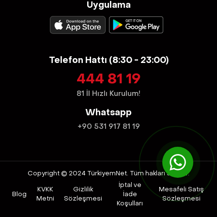
Uygulama
Telefon Hattı (8:30 - 23:00)
444 81 19
81 İl Hızlı Kurulum!
Whatsapp
+90 531 917 81 19
Whats
Copyright © 2024 TürkiyemNet. Tüm hakları saklıdır.
İptal ve
KVKK
Gizlilik
Mesafeli Satış
Blog
İade
Metni
Sözleşmesi
Sözleşmesi
Koşulları