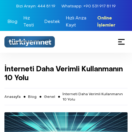
Bizi Arayın: 444 81 19
Whatsapp: +90 531 917 81 19
Hız
Hızlı Arıza
Online
Blog
Destek
Testi
Kayıt
İşlemler
Ev / İş İnternet
İnterneti Daha Verimli Kullanmanın
Metro İnternet
10 Yolu
Tarifeler
İnterneti Daha Verimli Kullanmanın
Anasayfa
Blog
Genel
10 Yolu
Altyapı Sorgulama
Yeni Abonelik