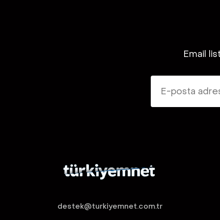
Email lis
destek@turkiyemnet.com.tr