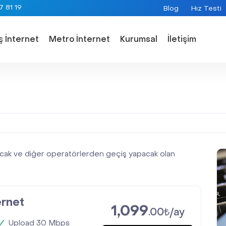
 81 19
Blog
Hız Testi
İş İnternet
Metro İnternet
Kurumsal
İletişim
cak ve diğer operatörlerden geçiş yapacak olan
ernet
1,099
.00₺/ay
Upload 30 Mbps