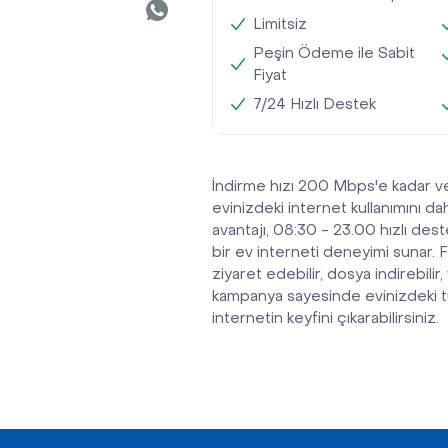
Kurumsal
Limitsiz
Peşin Ödeme ile Sabit
Hız Testi
Fiyat
7/24 Hızlı Destek
Destek
İletişim
İndirme hızı 200 Mbps'e kadar v
evinizdeki internet kullanımını daha
Online İşlemler
avantajı, 08:30 - 23.00 hızlı deste
bir ev interneti deneyimi sunar. 
ziyaret edebilir, dosya indirebilir
kampanya sayesinde evinizdeki tü
internetin keyfini çıkarabilirsiniz.