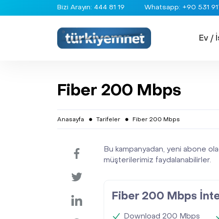
Bizi Arayın: 444 81 19
Whatsapp: +90 531 917
Ev / 
Fiber 200 Mbps
Ev / İş İnternet
Metro İnternet
Anasayfa
Tarifeler
Fiber 200 Mbps
Tarifeler
Bu kampanyadan, yeni abone ola
müşterilerimiz faydalanabilirler.
Altyapı Sorgulama
Fiber 200 Mbps İnt
Yeni Abonelik
Download 200 Mbps